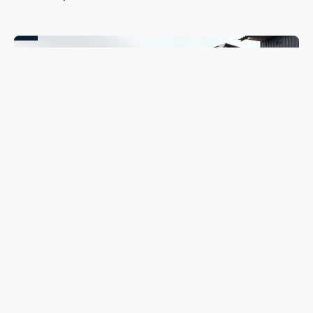
Coleta seletiva será retomada em Guarapuava nesta
segunda-feira (10); veja quando o caminhão passará no
seu bairro