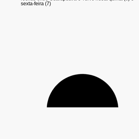
sexta-feira (7)
UTFPR abre inscrições para o Vestibular 2027 com
179 vagas em Guarapuava; provas serão aplicadas
em novembro