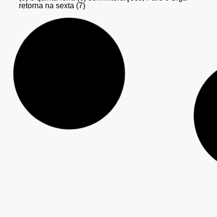
retorna na sexta (7)
Seguem abertas as inscrições para o curso gratuito
de Impressão 3D da Secretaria de Inovação, em
Guarapuava