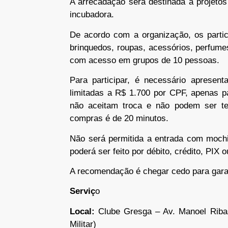
A arrecadação será destinada a projetos
incubadora.
De acordo com a organização, os partici
brinquedos, roupas, acessórios, perfumes
com acesso em grupos de 10 pessoas.
Para participar, é necessário apresen
limitadas a R$ 1.700 por CPF, apenas p
não aceitam troca e não podem ser t
compras é de 20 minutos.
Não será permitida a entrada com mochi
poderá ser feito por débito, crédito, PIX o
A recomendação é chegar cedo para garan
Serviç
o
Local:
Clube Gresga – Av. Manoel Ribas
Militar)