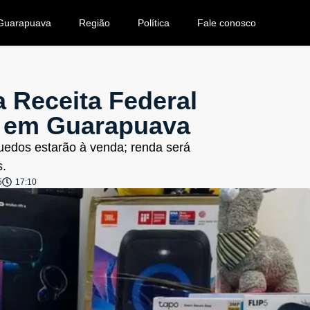
Guarapuava
Região
Política
Fale conosco
 Receita Federal
 9 em Guarapuava
quedos estarão à venda; renda será
s.
5
17:10