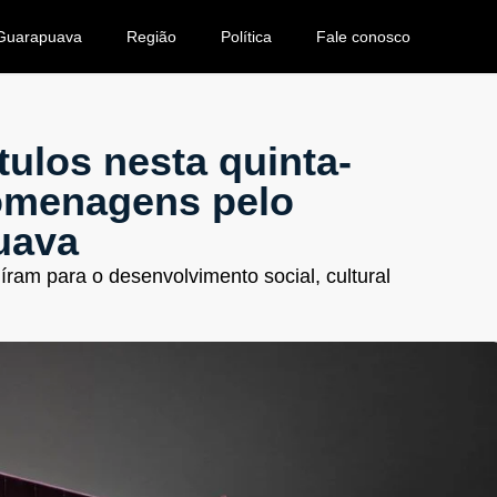
Guarapuava
Região
Política
Fale conosco
tulos nesta quinta-
homenagens pelo
uava
ram para o desenvolvimento social, cultural