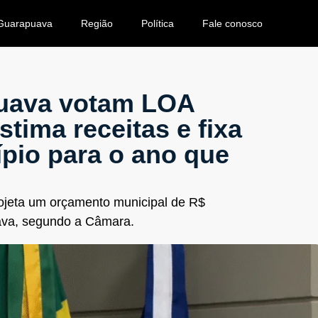
Guarapuava
Região
Política
Fale conosco
puava votam LOA
stima receitas e fixa
pio para o ano que
ojeta um orçamento municipal de R$
uava, segundo a Câmara.