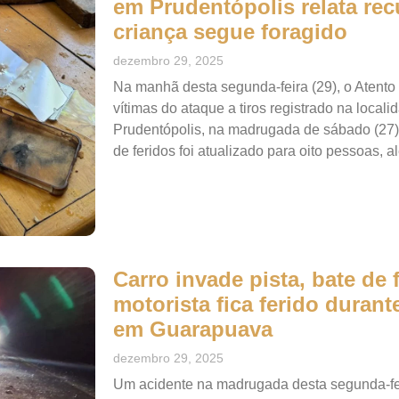
em Prudentópolis relata rec
criança segue foragido
dezembro 29, 2025
Na manhã desta segunda-feira (29), o Atento
vítimas do ataque a tiros registrado na locali
Prudentópolis, na madrugada de sábado (27
de feridos foi atualizado para oito pessoas, 
Carro invade pista, bate de
motorista fica ferido duran
em Guarapuava
dezembro 29, 2025
Um acidente na madrugada desta segunda-fei