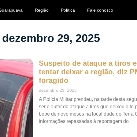
Guarapuava
Região
Política
Fale conosco
dezembro 29, 2025
Suspeito de ataque a tiros 
tentar deixar a região, diz
foragido
dezembro 29, 2025
A Polícia Militar prendeu, na tarde desta seg
ser o autor do ataque a tiros que deixou oito
bebê de nove meses na localidade de Terra C
informações repassadas à reportagem do