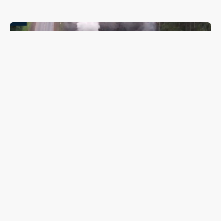
PR-466 terá interdições totais para detonação de rochas
entre Guarapuava e Turvo nesta quinta (6) e sexta-feira
(7)