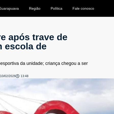
Guarapuava
Região
Política
Fale conosco
e após trave de
m escola de
esportiva da unidade; criança chegou a ser
10/02/2026
13:48