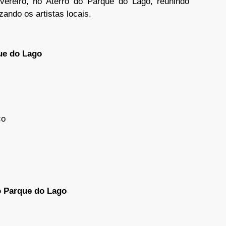
ereiro, no Aterro do Parque do Lago, reunindo
zando os artistas locais.
ue do Lago
co
o Parque do Lago