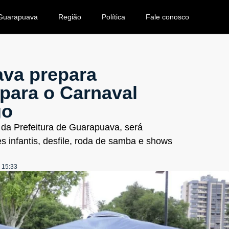
Guarapuava
Região
Política
Fale conosco
va prepara
para o Carnaval
go
da Prefeitura de Guarapuava, será
es infantis, desfile, roda de samba e shows
15:33