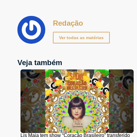
Redação
Ver todas as matérias
Veja também
Lis Maia tem show “Coração Brasileiro” transferido