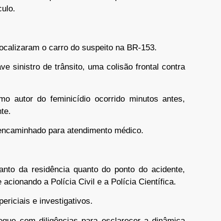
culo.
 localizaram o carro do suspeito na BR-153.
e sinistro de trânsito, uma colisão frontal contra
o autor do feminicídio ocorrido minutos antes,
te.
 encaminhado para atendimento médico.
 tanto da residência quanto do ponto do acidente,
cionando a Polícia Civil e a Polícia Científica.
riciais e investigativos.
segue com diligências para esclarecer a dinâmica