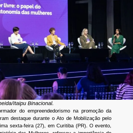
eida/Itaipu Binacional.
sformador do empreendedorismo na promoção da
ram destaque durante o Ato de Mobilização pelo
tima sexta-feira (27), em Curitiba (PR). O evento,