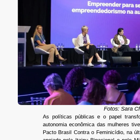
Fotos: Sara Ch
As políticas públicas e o papel tran
autonomia econômica das mulheres tive
Pacto Brasil Contra o Feminicídio, na úl