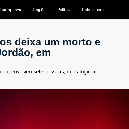
Guarapuava
Região
Política
Fale conosco
ros deixa um morto e
 Jordão, em
ordão, envolveu sete pessoas; duas fugiram