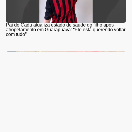
Pai de Cadu atualiza estado de saúde do filho após
atropelamento em Guarapuava: “Ele está querendo voltar
com tudo”
Músico guarapuavano lança videocast sobre a memória
musical de Guarapuava neste sábado (8)