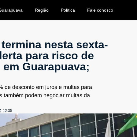
Guarapuava
Região
Política
Fale conosco
termina nesta sexta-
alerta para risco de
o em Guarapuava;
% de desconto em juros e multas para
ntes também podem negociar multas da
12:35