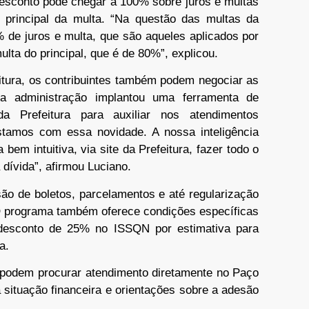
desconto pode chegar a 100% sobre juros e multas
 principal da multa. “Na questão das multas da
 de juros e multa, que são aqueles aplicados por
ta do principal, que é de 80%”, explicou.
itura, os contribuintes também podem negociar as
 a administração implantou uma ferramenta de
l da Prefeitura para auxiliar nos atendimentos
stamos com essa novidade. A nossa inteligência
 bem intuitiva, via site da Prefeitura, fazer todo o
dívida”, afirmou Luciano.
ão de boletos, parcelamentos e até regularização
 O programa também oferece condições específicas
 desconto de 25% no ISSQN por estimativa para
a.
s podem procurar atendimento diretamente no Paço
 situação financeira e orientações sobre a adesão