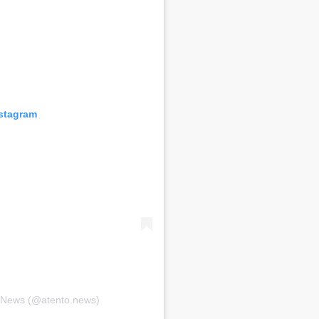
nstagram
o News (@atento.news)