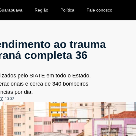
Guarapuava
Região
Política
Fale conosco
tendimento ao trauma
araná completa 36
lizados pelo SIATE em todo o Estado.
racionais e cerca de 340 bombeiros
cias por dia.
13:32