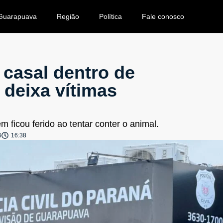
Guarapuava
Região
Política
Fale conosco
a casal dentro de
deixa vítimas
 ficou ferido ao tentar conter o animal.
6
16:38