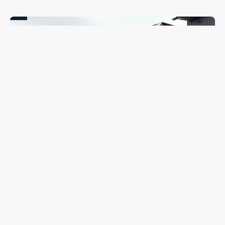
Coleta seletiva será retomada em Guarapuava nesta
segunda-feira (10); veja quando o caminhão passará no
seu bairro