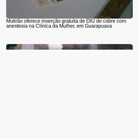
Mutirão oferece inserção gratuita de DIU de cobre com
anestesia na Clínica da Mulher, em Guarapuava
PR-466 terá interdições totais para detonação de rochas
entre Guarapuava e Turvo nesta quinta (6) e sexta-feira
(7)