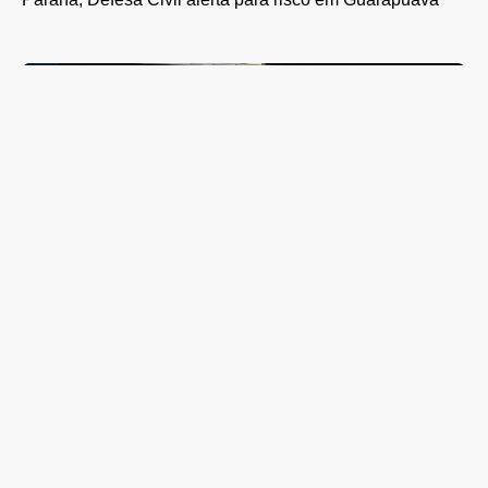
Carga com cerca de 1.300 caixas de vinho é apreendida
em Guarapuava