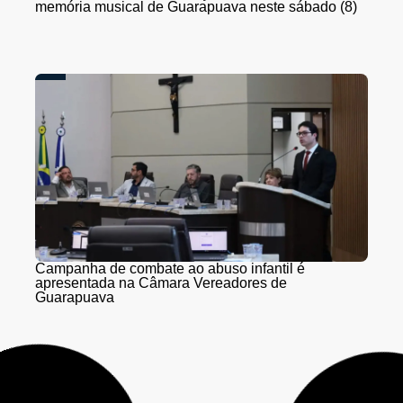
memória musical de Guarapuava neste sábado (8)
Campanha de combate ao abuso infantil é
apresentada na Câmara Vereadores de
Guarapuava
PR-466 terá interdições totais para detonação de
rochas entre Guarapuava e Turvo nesta quinta (6) e