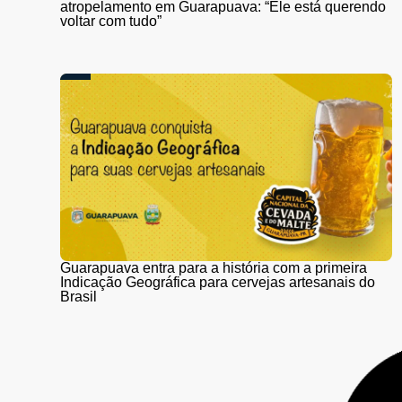
atropelamento em Guarapuava: “Ele está querendo
voltar com tudo”
Guarapuava entra para a história com a primeira
Indicação Geográfica para cervejas artesanais do
Brasil
Mutirão oferece inserção gratuita de DIU de cobre
com anestesia na Clínica da Mulher, em