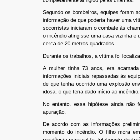
completamente atingido pelas chamas.
Segundo os bombeiros, equipes foram ac
informação de que poderia haver uma vít
socorristas iniciaram o combate às cham
o incêndio atingisse uma casa vizinha e 
cerca de 20 metros quadrados.
Durante os trabalhos, a vítima foi localiz
A mulher tinha 73 anos, era acamada 
informações iniciais repassadas às equi
de que tenha ocorrido uma explosão env
idosa, o que teria dado início ao incêndio.
No entanto, essa hipótese ainda não f
apuração.
De acordo com as informações prelimin
momento do incêndio. O filho mora em
residência principal foi totalmente destr