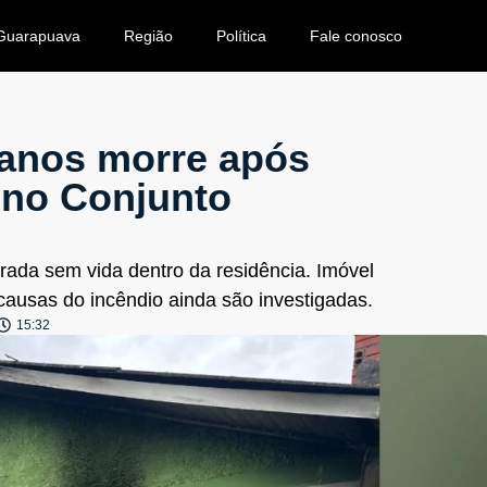
Guarapuava
Região
Política
Fale conosco
 anos morre após
 no Conjunto
ntrada sem vida dentro da residência. Imóvel
causas do incêndio ainda são investigadas.
15:32