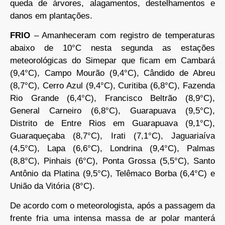
queda de árvores, alagamentos, destelhamentos e
danos em plantações.
FRIO
– Amanheceram com registro de temperaturas
abaixo de 10°C nesta segunda as estações
meteorológicas do Simepar que ficam em Cambará
(9,4°C), Campo Mourão (9,4°C), Cândido de Abreu
(8,7°C), Cerro Azul (9,4°C), Curitiba (6,8°C), Fazenda
Rio Grande (6,4°C), Francisco Beltrão (8,9°C),
General Carneiro (6,8°C), Guarapuava (9,5°C),
Distrito de Entre Rios em Guarapuava (9,1°C),
Guaraqueçaba (8,7°C), Irati (7,1°C), Jaguariaíva
(4,5°C), Lapa (6,6°C), Londrina (9,4°C), Palmas
(8,8°C), Pinhais (6°C), Ponta Grossa (5,5°C), Santo
Antônio da Platina (9,5°C), Telêmaco Borba (6,4°C) e
União da Vitória (8°C).
De acordo com o meteorologista, após a passagem da
frente fria uma intensa massa de ar polar manterá