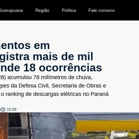
Guarapuava
Região
Política
Fale conosco
mentos em
istra mais de mil
tende 18 ocorrências
28) acumulou 78 milímetros de chuva,
pes da Defesa Civil, Secretaria de Obras e
o ranking de descargas elétricas no Paraná
6
10:39