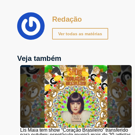
Redação
Ver todas as matérias
Veja também
Lis Maia tem show “Coração Brasileiro” transferido
para outubro; espetáculo reunirá mais de 20 artistas