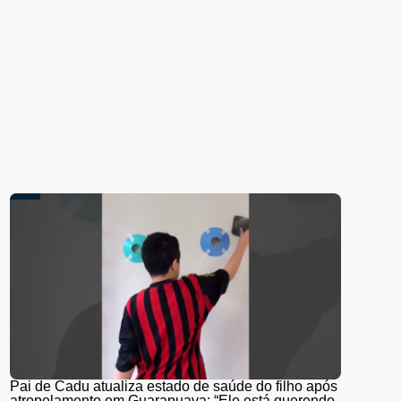
Pai de Cadu atualiza estado de saúde do filho após
atropelamento em Guarapuava: “Ele está querendo