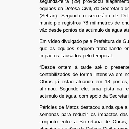
segunda-feira (29) provocou alagament
equipes da Defesa Civil, da Secretaria d
(Setran). Segundo o secretário de Def
município registrou 78 milímetros de ch
vão desde pontos de acúmulo de água at
Em vídeo divulgado pela Prefeitura de Gu
que as equipes seguem trabalhando em
impactos causados pelo temporal.
“Desde ontem à tarde até o present
contabilizados de forma intensiva em n
Obras já estão atuando em 18 pontos,
afirmou. Segundo ele, uma pista na re
acúmulo de água, com apoio da Secretaria
Péricles de Matos destacou ainda que a 
semanas para reduzir os impactos das
conjunto entre a Secretaria de Obras,
planejar as ações da Defesa Civil e exe