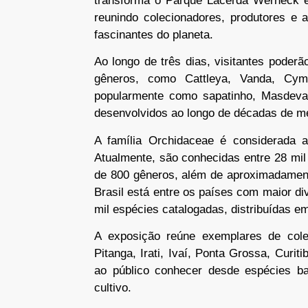
transforma o Parque Lacerda Werneck e
reunindo colecionadores, produtores e 
fascinantes do planeta.
Ao longo de três dias, visitantes poder
gêneros, como Cattleya, Vanda, Cym
popularmente como sapatinho, Masdevall
desenvolvidos ao longo de décadas de m
A família Orchidaceae é considerada 
Atualmente, são conhecidas entre 28 mil 
de 800 gêneros, além de aproximadament
Brasil está entre os países com maior d
mil espécies catalogadas, distribuídas e
A exposição reúne exemplares de cole
Pitanga, Irati, Ivaí, Ponta Grossa, Curit
ao público conhecer desde espécies bas
cultivo.