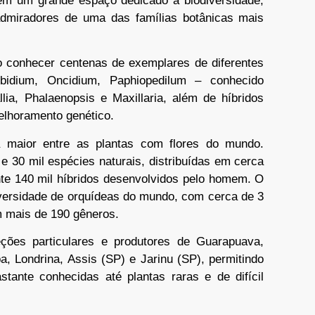
m um grande espaço dedicado à biodiversidade,
admiradores de uma das famílias botânicas mais
ão conhecer centenas de exemplares de diferentes
bidium, Oncidium, Paphiopedilum – conhecido
ia, Phalaenopsis e Maxillaria, além de híbridos
elhoramento genético.
a maior entre as plantas com flores do mundo.
e 30 mil espécies naturais, distribuídas em cerca
e 140 mil híbridos desenvolvidos pelo homem. O
iversidade de orquídeas do mundo, com cerca de 3
m mais de 190 gêneros.
ções particulares e produtores de Guarapuava,
iba, Londrina, Assis (SP) e Jarinu (SP), permitindo
tante conhecidas até plantas raras e de difícil