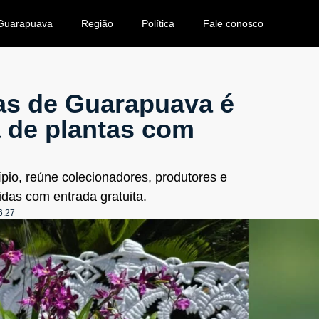
Guarapuava
Região
Política
Fale conosco
as de Guarapuava é
ia de plantas com
ípio, reúne colecionadores, produtores e
idas com entrada gratuita.
6:27