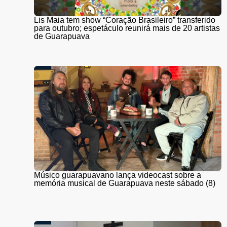
Lis Maia tem show “Coração Brasileiro” transferido
para outubro; espetáculo reunirá mais de 20 artistas
de Guarapuava
Músico guarapuavano lança videocast sobre a
memória musical de Guarapuava neste sábado (8)