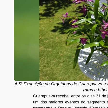
A 5ª Exposição de Orquídeas de Guarapuava reu
raras e híbr
Guarapuava recebe, entre os dias 31 de 
um dos maiores eventos do segmento n