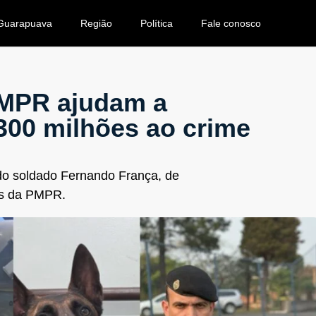
Guarapuava
Região
Política
Fale conosco
 PMPR ajudam a
300 milhões ao crime
o do soldado Fernando França, de
es da PMPR.