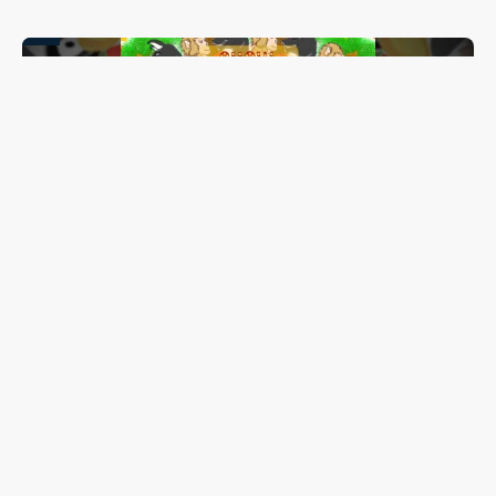
Lis Maia tem show “Coração Brasileiro” transferido para
outubro; espetáculo reunirá mais de 20 artistas de
Guarapuava