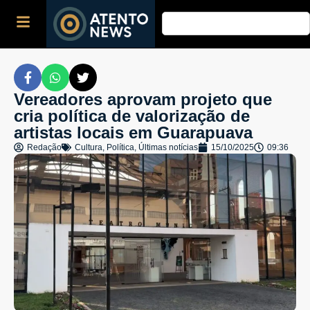
Vereadores aprovam projeto que
cria política de valorização de
artistas locais em Guarapuava
Redação
Cultura
,
Política
,
Últimas notícias
15/10/2025
09:36