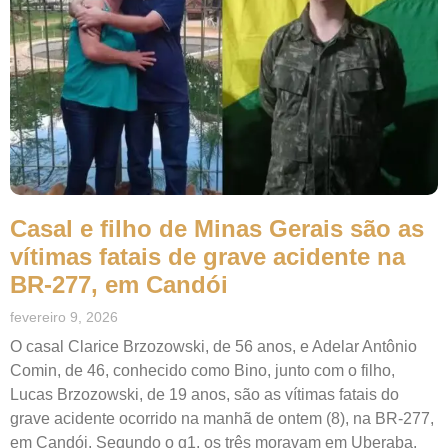
Casal e filho de Minas Gerais são as
vítimas fatais de grave acidente na
BR-277, em Candói
fevereiro 9, 2026
O casal Clarice Brzozowski, de 56 anos, e Adelar Antônio
Comin, de 46, conhecido como Bino, junto com o filho,
Lucas Brzozowski, de 19 anos, são as vítimas fatais do
grave acidente ocorrido na manhã de ontem (8), na BR-277,
em Candói. Segundo o g1, os três moravam em Uberaba,