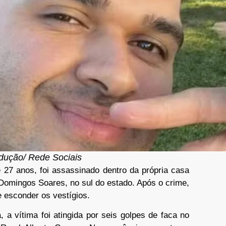
dução/ Rede Sociais
de 27 anos, foi assassinado dentro da própria casa
Domingos Soares, no sul do estado. Após o crime,
e esconder os vestígios.
 a vítima foi atingida por seis golpes de faca no