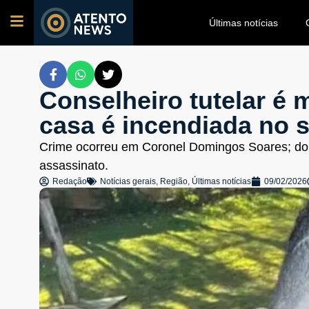
Últimas notícias
Conselheiro tutelar é 
casa é incendiada no 
Crime ocorreu em Coronel Domingos Soares; doi
assassinato.
Redação
Notícias gerais
,
Região
,
Últimas notícias
09/02/2026