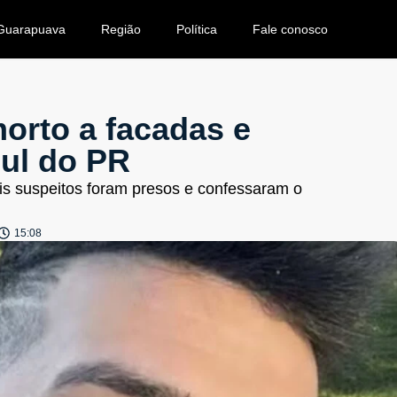
Guarapuava
Região
Política
Fale conosco
morto a facadas e
sul do PR
s suspeitos foram presos e confessaram o
15:08