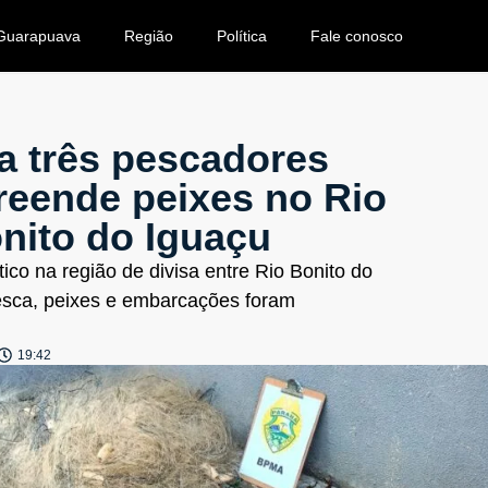
Guarapuava
Região
Política
Fale conosco
ra três pescadores
reende peixes no Rio
nito do Iguaçu
co na região de divisa entre Rio Bonito do
esca, peixes e embarcações foram
19:42