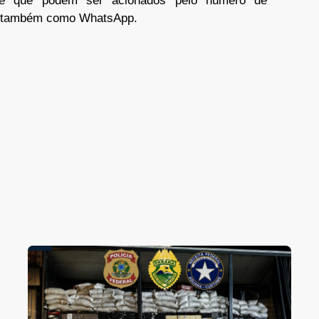
 e que podem ser acionados pelo número de
a também como WhatsApp.