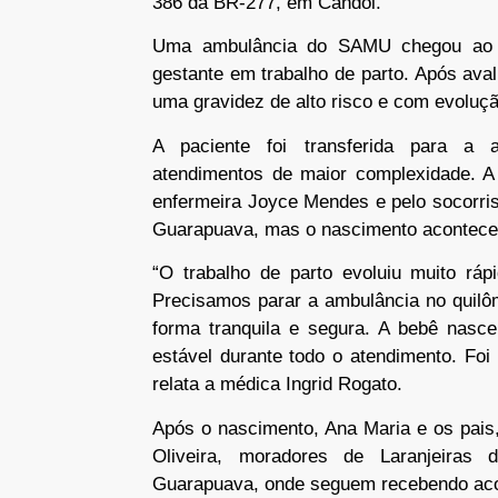
386 da BR-277, em Candói.
Uma ambulância do SAMU chegou ao lo
gestante em trabalho de parto. Após avali
uma gravidez de alto risco e com evoluçã
A paciente foi transferida para a 
atendimentos de maior complexidade. A 
enfermeira Joyce Mendes e pelo socorris
Guarapuava, mas o nascimento aconteceu 
“O trabalho de parto evoluiu muito ráp
Precisamos parar a ambulância no quilôm
forma tranquila e segura. A bebê nas
estável durante todo o atendimento. Fo
relata a médica Ingrid Rogato.
Após o nascimento, Ana Maria e os pais
Oliveira, moradores de Laranjeiras
Guarapuava, onde seguem recebendo a