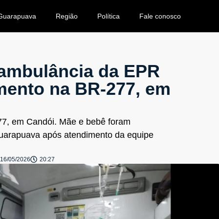
Guarapuava
Região
Política
Fale conosco
 ambulância da EPR
mento na BR-277, em
77, em Candói. Mãe e bebê foram
uarapuava após atendimento da equipe
16/05/2026
20:27