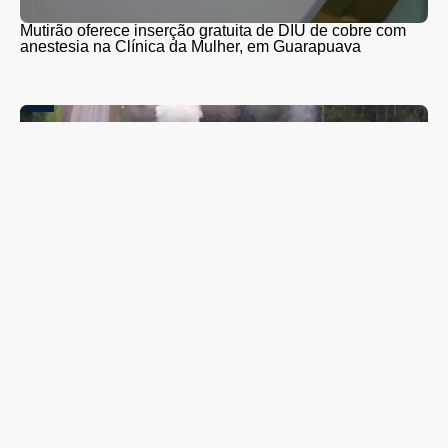
Mutirão oferece inserção gratuita de DIU de cobre com
anestesia na Clínica da Mulher, em Guarapuava
PR-466 terá interdições totais para detonação de rochas
entre Guarapuava e Turvo nesta quinta (6) e sexta-feira
(7)