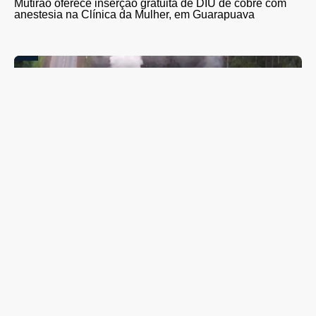
Mutirão oferece inserção gratuita de DIU de cobre com
anestesia na Clínica da Mulher, em Guarapuava
PR-466 terá interdições totais para detonação de rochas
entre Guarapuava e Turvo nesta quinta (6) e sexta-feira
(7)