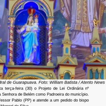
l de Guarapuava. Foto: William Batista / Atento News
terça-feira (30) o Projeto de Lei Ordinária nº
sa Senhora de Belém como Padroeira do município.
ofessor Pablo (PP) e atende a um pedido do bispo