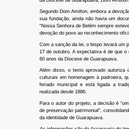
da Diocese de Guarapuava, Dom Amilton 
Segundo Dom Amilton, embora a devoção 
sua fundação, ainda não havia um docume
“Nossa Senhora de Belém sempre esteve
devoção do povo ao reconhecimento oficia
Com a sanção da lei, o bispo levará um p
17 de outubro. A expectativa é de que 
60 anos da Diocese de Guarapuava.
Além disso, o texto aprovado autoriza 
culturais em homenagem à padroeira, qu
feriado municipal e está ligada a trad
realizada desde 1886.
Para o autor do projeto, a decisão é “um 
de preservação patrimonial”, consolida
da identidade de Guarapuava.
As informações são da Assessoria de Im