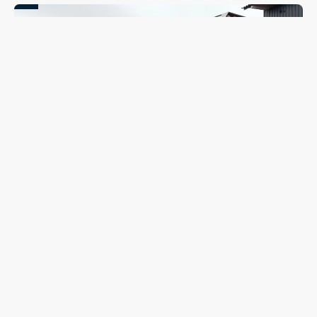
Coleta seletiva será retomada em Guarapuava nesta
segunda-feira (10); veja quando o caminhão passará no
seu bairro