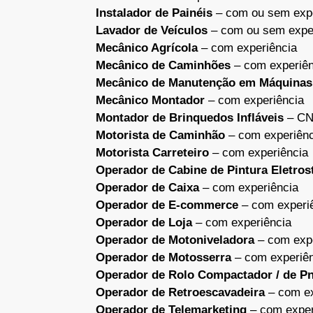
Instalador de Painéis
– com ou sem expe
Lavador de Veículos
– com ou sem expe
Mecânico Agrícola
– com experiência
Mecânico de Caminhões
– com experiên
Mecânico de Manutenção em Máquinas 
Mecânico Montador
– com experiência
Montador de Brinquedos Infláveis
– CNH
Motorista de Caminhão
– com experiênc
Motorista Carreteiro
– com experiência
Operador de Cabine de Pintura Eletros
Operador de Caixa
– com experiência
Operador de E-commerce
– com experi
Operador de Loja
– com experiência
Operador de Motoniveladora
– com expe
Operador de Motosserra
– com experiên
Operador de Rolo Compactador / de P
Operador de Retroescavadeira
– com ex
Operador de Telemarketing
– com exper