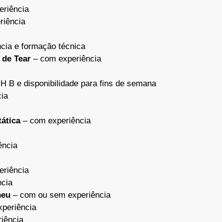
riência
riência
cia e formação técnica
de Tear
– com experiência
 B e disponibilidade para fins de semana
ia
tática
– com experiência
ência
riência
cia
neu
– com ou sem experiência
periência
iência