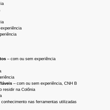
ia
a
ia
experiência
eriência
tos
– com ou sem experiência
a
riência
láveis
– com ou sem experiência, CNH B
 residir na Colônia
a
conhecimento nas ferramentas utilizadas