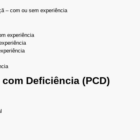
çã – com ou sem experiência
om experiência
experiência
experiência
ncia
 com Deficiência (PCD)
l