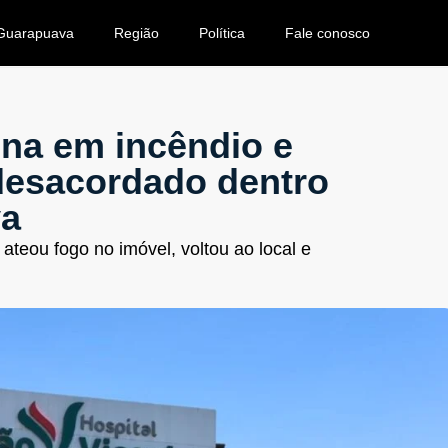
Guarapuava
Região
Política
Fale conosco
ina em incêndio e
esacordado dentro
va
teou fogo no imóvel, voltou ao local e