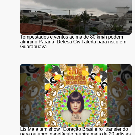
Tempestades e ventos acima de 80 km/h podem
atingir o Paraná; Defesa Civil alerta para risco em
Guarapuava
Lis Maia tem show “Coração Brasileiro” transferido
para outubro; espetáculo reunirá mais de 20 artistas