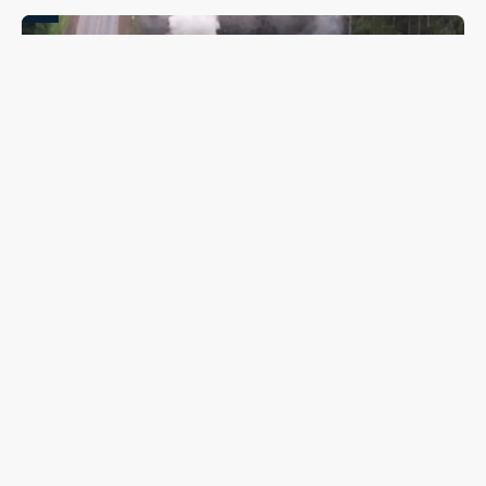
PR-466 terá interdições totais para detonação de rochas
entre Guarapuava e Turvo nesta quinta (6) e sexta-feira
(7)