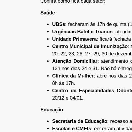
Confira como fica cada setor:
Saúde
UBSs
: fecharam às 17h de quinta (1
Urgências Batel e Trianon
: atendi
Unidade Primavera
: ficará fechad
Centro Municipal de Imunização
:
20, 22, 23, 26, 27, 29, 30 de dezemb
Atenção Domiciliar
: atendimento 
13h nos dias 24 e 31. Não há entreg
Clínica da Mulher
: abre nos dias 
8h às 17h.
Centro de Especialidades Odont
20/12 e 04/01.
Educação
Secretaria de Educação
: recesso a
Escolas e CMEIs
: encerram ativida