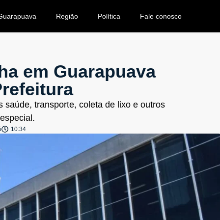
Guarapuava
Região
Política
Fale conosco
echa em Guarapuava
refeitura
 saúde, transporte, coleta de lixo e outros
especial.
5
10:34