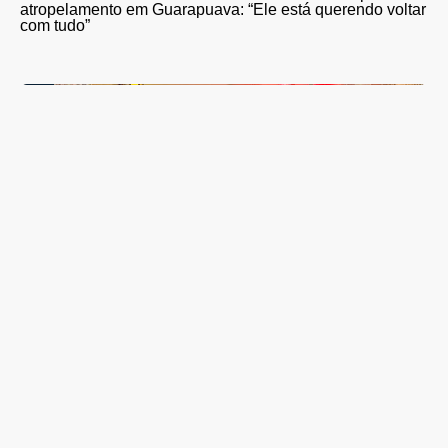
atropelamento em Guarapuava: “Ele está querendo voltar
com tudo”
Músico guarapuavano lança videocast sobre a memória
musical de Guarapuava neste sábado (8)