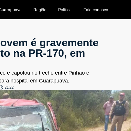
Guarapuava
Região
Política
Fale conosco
 jovem é gravemente
to na PR-170, em
nco e capotou no trecho entre Pinhão e
 para hospital em Guarapuava.
21:22