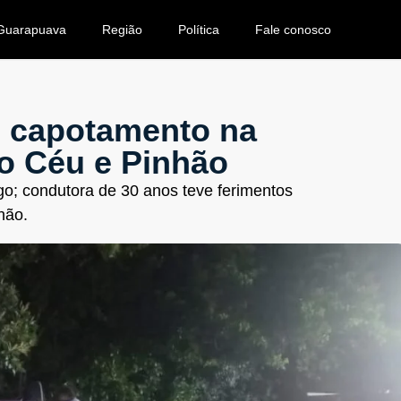
Guarapuava
Região
Política
Fale conosco
ós capotamento na
do Céu e Pinhão
go; condutora de 30 anos teve ferimentos
hão.