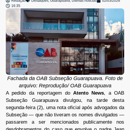
Redação
Destaques
,
Guarapuava
,
Últimas notícias
02/03/2026
16:35
Fachada da OAB Subseção Guarapuava. Foto de
arquivo: Reprodução/ OAB Guarapuava
A pedido da reportagem do
Atento News
, a OAB
Subseção Guarapuava divulgou, na tarde desta
segunda-feira (2), uma nota oficial após advogados da
Subseção — que não tiveram os nomes divulgados —
passarem a ser mencionados publicamente nos
desdobramentos do caso que envolve o padre Jean