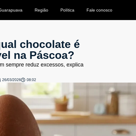
Guarapuava
Região
Política
Fale conosco
qual chocolate é
vel na Páscoa?
 nem sempre reduz excessos, explica
26/03/2026
08:02