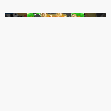
Lis Maia tem show “Coração Brasileiro” transferido para
outubro; espetáculo reunirá mais de 20 artistas de
Guarapuava