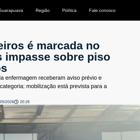
Guarapuava
Região
Política
Fale conosco
eiros é marcada no
s impasse sobre piso
os
s da enfermagem receberam aviso prévio e
ategoria; mobilização está prevista para a
/05/2026
20:26