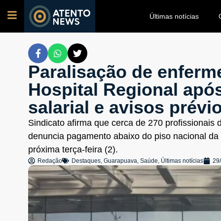
Últimas notícias
Paralisação de enferm
Hospital Regional apó
salarial e avisos prévi
Sindicato afirma que cerca de 270 profissionai
denuncia pagamento abaixo do piso nacional da c
próxima terça-feira (2).
Redação
Destaques
,
Guarapuava
,
Saúde
,
Últimas notícias
29