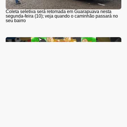
Coleta seletiva será retomada em Guarapuava nesta
segunda-feira (10); veja quando o caminhão passará no
seu bairro
Lis Maia tem show “Coração Brasileiro” transferido para
outubro; espetáculo reunirá mais de 20 artistas de
Guarapuava