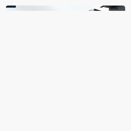
Coleta seletiva será retomada em Guarapuava nesta
segunda-feira (10); veja quando o caminhão passará no
seu bairro