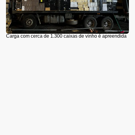
Carga com cerca de 1.300 caixas de vinho é apreendida
em Guarapuava
Coleta seletiva será retomada em Guarapuava nesta
segunda-feira (10); veja quando o caminhão passará no